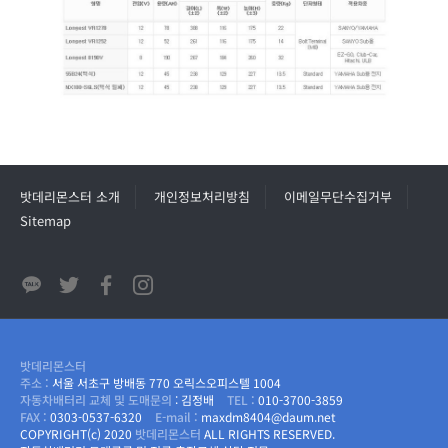
밧데리몬스터 소개
개인정보처리방침
이메일무단수집거부
Sitemap
밧데리몬스터
주소 :
서울 서초구 방배동 770 오릭스오피스텔 1004
자동차배터리 교체 및 도매문의
: 김정배
TEL :
010-3700-3859
FAX :
0303-0537-6320
E-mail :
maxdm8404@daum.net
COPYRIGHT(c) 2020
밧데리몬스터
ALL RIGHTS RESERVED.