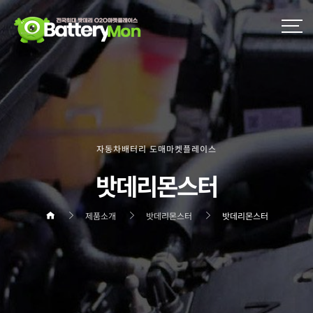
자동차배터리 도매마켓플레이스
밧데리몬스터
제품소개
밧데리몬스터
밧데리몬스터