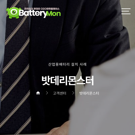
산업용배터리 설치 사례
밧데리몬스터
고객센터
밧데리몬스터