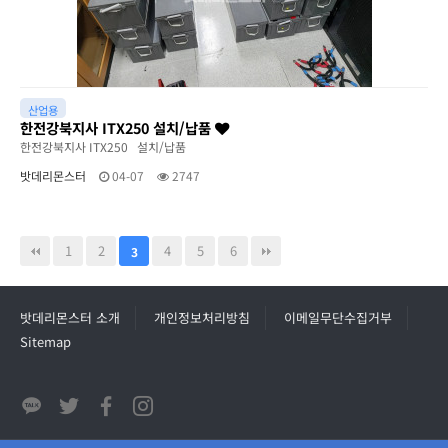
산업용
한전강북지사 ITX250 설치/납품
한전강북지사 ITX250 설치/납품
밧데리몬스터
04-07
2747
1
2
4
5
6
3
밧데리몬스터 소개
개인정보처리방침
이메일무단수집거부
Sitemap